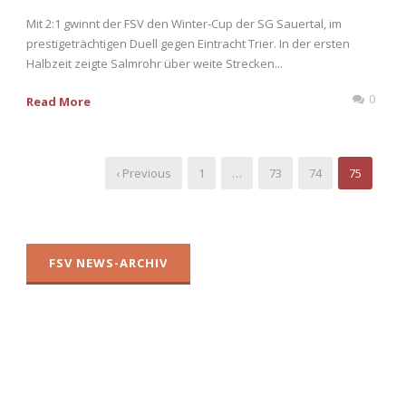
Mit 2:1 gwinnt der FSV den Winter-Cup der SG Sauertal, im
prestigeträchtigen Duell gegen Eintracht Trier. In der ersten
Halbzeit zeigte Salmrohr über weite Strecken...
0
Read More
‹ Previous
1
…
73
74
75
FSV NEWS-ARCHIV