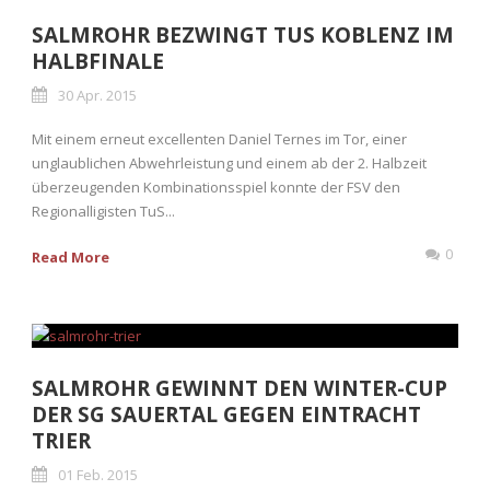
SALMROHR BEZWINGT TUS KOBLENZ IM
HALBFINALE
30 Apr. 2015
Mit einem erneut excellenten Daniel Ternes im Tor, einer
unglaublichen Abwehrleistung und einem ab der 2. Halbzeit
überzeugenden Kombinationsspiel konnte der FSV den
Regionalligisten TuS...
0
Read More
SALMROHR GEWINNT DEN WINTER-CUP
DER SG SAUERTAL GEGEN EINTRACHT
TRIER
01 Feb. 2015