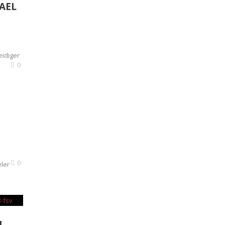
AEL
eidiger
0
0
eler
M