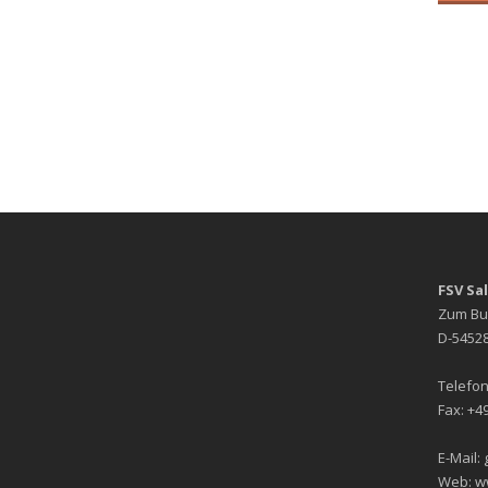
FSV Sa
Zum Bu
D-54528
Telefon
Fax: +49
E-Mail:
Web: w