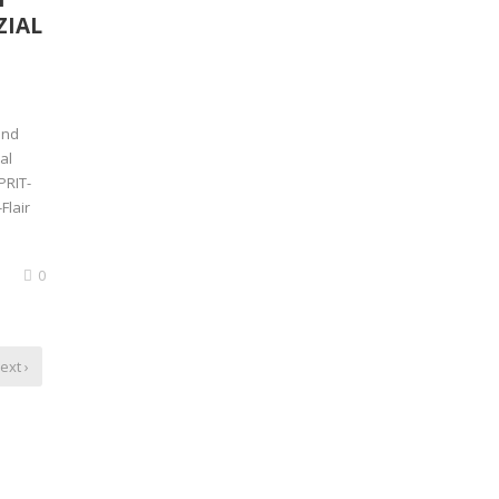
ZIAL
ind
al
PRIT-
Flair
0
ext ›