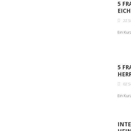
5 F
EIC
22 S
Ein Kur
5 FR
HER
02 S
Ein Kur
INTE