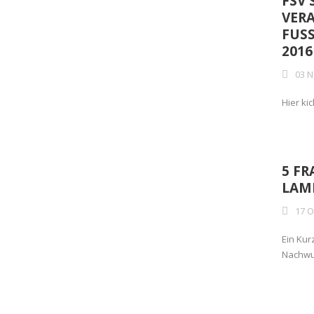
FSV
VERA
FUSS
016
03 N
Hier ki
5 F
LAM
17 O
Ein Kur
Nachwu