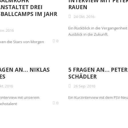
 SALMROHR
INTERVIEW MIT PETE
NSTALTET DREI
RAUEN
BALLCAMPS IM JAHR 2
24 Okt. 2016
Ein Rückblick in die Vergangenheit
ov. 2016
Ausblick in die Zukunft.
0
cken die Stars von Morgen
RAGEN AN… NIKLAS
5 FRAGEN AN… PETER
ES
SCHÄDLER
kt. 2016
26 Sep. 2016
zinterview mit unserem
Ein Kurzinterview mit dem FSV-N
0
chstalent