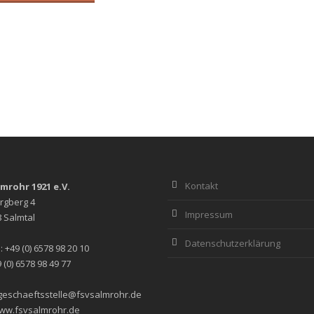
Kontakt
lmrohr 1921 e.V.
rgberg 4
Impressum
 Salmtal
Datenschutzerklärung
: +49 (0) 6578 98 20 10
 (0) 6578 98 49 77
 geschaeftsstelle@fsvsalmrohr.de
ww.fsvsalmrohr.de