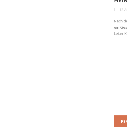
HEIN
12 A
Nach de
ein Ges
Leiter 
FS