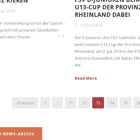
Z KIEREN
U13-CUP DER PROVIN
ug. 2016
RHEINLAND DABEI
r Vorbereitung ist vor der Saison -
21 Juni 2016
präch mit unserem Sportlichen
0
Karl-Heinz Kieren
Die D-Junioren des FSV Salmrohr s
beim siebten U13-Cup der Provinzi
Rheinland, am 2. Juli 2016 in der ES
Arena in Düsseldort, mit dabei. EM-
mit...
Read More
‹ Previous
1
…
71
72
73
74
75
N
V NEWS-ARCHIV