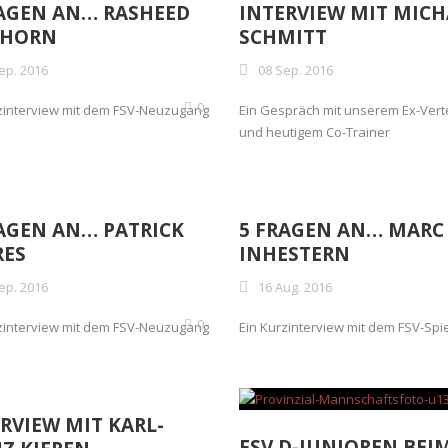
RAGEN AN… RASHEED
INTERVIEW MIT MICH
HHORN
SCHMITT
ep. 2016
08 Sep. 2016
0
zinterview mit dem FSV-Neuzugang
Ein Gespräch mit unserem Ex-Vert
und heutigem Co-Trainer
AGEN AN… PATRICK
5 FRAGEN AN… MARC
RES
INHESTERN
ep. 2016
16 Aug. 2016
0
zinterview mit dem FSV-Neuzugang
Ein Kurzinterview mit dem FSV-Spi
RVIEW MIT KARL-
FSV D-JUNIOREN BEI