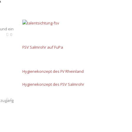
R
 und ein
0
FSV Salmrohr auf FuPa
Hygienekonzept des FV Rheinland
Hygienekonzept des FSV Salmrohr
0
euzugang