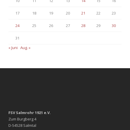
10
11
12
13
14
15
16
17
18
19
20
21
22
23
24
25
26
27
28
29
30
31
« Juni
Aug. »
FSV Salmrohr 1921 e.V.
Zum Burgberg 4
D-54528 Salmtal