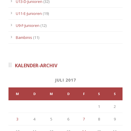
U13-D-Junioren
(32)
U11-E-Junioren
(19)
U9-F-Junioren
(12)
Bambinis
(11)
KALENDER-ARCHIV
JULI 2017
M
D
M
D
F
S
S
1
2
3
4
5
6
7
8
9