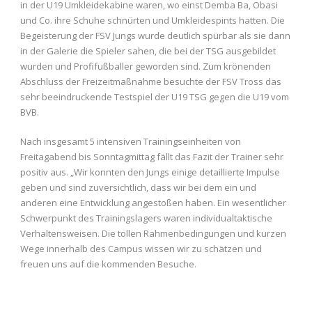
in der U19 Umkleidekabine waren, wo einst Demba Ba, Obasi
und Co. ihre Schuhe schnürten und Umkleidespints hatten. Die
Begeisterung der FSV Jungs wurde deutlich spürbar als sie dann
in der Galerie die Spieler sahen, die bei der TSG ausgebildet
wurden und Profifußballer geworden sind. Zum krönenden
Abschluss der Freizeitmaßnahme besuchte der FSV Tross das
sehr beeindruckende Testspiel der U19 TSG gegen die U19 vom
BVB.
Nach insgesamt 5 intensiven Trainingseinheiten von
Freitagabend bis Sonntagmittag fällt das Fazit der Trainer sehr
positiv aus. „Wir konnten den Jungs einige detaillierte Impulse
geben und sind zuversichtlich, dass wir bei dem ein und
anderen eine Entwicklung angestoßen haben. Ein wesentlicher
Schwerpunkt des Trainingslagers waren individualtaktische
Verhaltensweisen. Die tollen Rahmenbedingungen und kurzen
Wege innerhalb des Campus wissen wir zu schätzen und
freuen uns auf die kommenden Besuche.