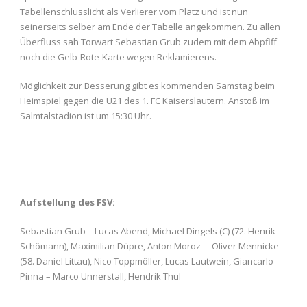
Tabellenschlusslicht als Verlierer vom Platz und ist nun
seinerseits selber am Ende der Tabelle angekommen. Zu allen
Überfluss sah Torwart Sebastian Grub zudem mit dem Abpfiff
noch die Gelb-Rote-Karte wegen Reklamierens.
Möglichkeit zur Besserung gibt es kommenden Samstag beim
Heimspiel gegen die U21 des 1. FC Kaiserslautern. Anstoß im
Salmtalstadion ist um 15:30 Uhr.
Aufstellung des FSV:
Sebastian Grub – Lucas Abend, Michael Dingels (C) (72. Henrik
Schömann), Maximilian Düpre, Anton Moroz – Oliver Mennicke
(58. Daniel Littau), Nico Toppmöller, Lucas Lautwein, Giancarlo
Pinna – Marco Unnerstall, Hendrik Thul