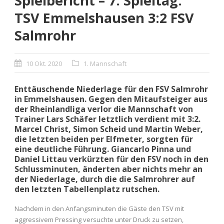
Spielbericht – 7. Spieltag:
TSV Emmelshausen 3:2 FSV
Salmrohr
10 Okt. 2020
1. Mannschaft
Enttäuschende Niederlage für den FSV Salmrohr
in Emmelshausen. Gegen den Mitaufsteiger aus
der Rheinlandliga verlor die Mannschaft von
Trainer Lars Schäfer letztlich verdient mit 3:2.
Marcel Christ, Simon Scheid und Martin Weber,
die letzten beiden per Elfmeter, sorgten für
eine deutliche Führung. Giancarlo Pinna und
Daniel Littau verkürzten für den FSV noch in den
Schlussminuten, änderten aber nichts mehr an
der Niederlage, durch die die Salmrohrer auf
den letzten Tabellenplatz rutschen.
Nachdem in den Anfangsminuten die Gäste den TSV mit
aggressivem Pressing versuchte unter Druck zu setzen,