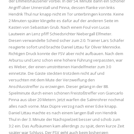
der Emmelshausener vorbei. In der 54. Minute dann ein schöner
Angriff über Unnerstall und Pinna, dessen Flanke von links
Hendrik Thul nur knapp nicht im Tor unterbringen konnte. Keine
2 Minuten später klingelte es dafür auf der anderen Seite im
Kasten von Sebastian Grub. Nach einem Foul von Lucas
Lautwein an Lenz pfiff Schiedsrichter Niebergall Elfmeter.
Diesen verwandelte Scheid sicher zum 2:0. Trainer Lars Schäfer
reagierte sofort und brachte Daniel Littau für Oliver Mennicke.
Richtigen Druck konnte der FSV aber nicht aufbauen. Nach dem
Arbursu und Lenz schon eine höhere Führung verpassten, war
es Weber, der einen umstrittenen Handelfmeter zum 3:0
einnetzte. Die Gäste steckten trotzdem nicht auf und
versuchten mit dem Mute der Verzweiflung den
Anschlusstreffer zu erzwingen. Dieser gelang in der 88.
Spielminute durch einen schönen Freistoßtreffer von Giancarlo
Pinna aus über 20 Metern. Jetzt warfen die Salmrohrer nochmal
alles nach vorne. Max Düpre verzog nach einer Ecke knapp.
Daniel Littau machte es nach einem langen Ball von Hendrik
Thul in der 3. Minute der Nachspielzeit besser und schob zum
3:2 ein. Das Aufbäumen kam allerdings zu spät, denn kurze Zeit
später war Schluss. Der FSV geht auch beim bisherigen