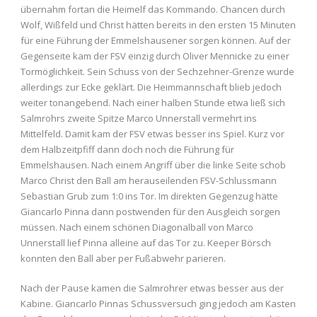
übernahm fortan die Heimelf das Kommando. Chancen durch
Wolf, Wißfeld und Christ hätten bereits in den ersten 15 Minuten
für eine Führung der Emmelshausener sorgen können. Auf der
Gegenseite kam der FSV einzig durch Oliver Mennicke zu einer
Tormöglichkeit. Sein Schuss von der Sechzehner-Grenze wurde
allerdings zur Ecke geklärt. Die Heimmannschaft blieb jedoch
weiter tonangebend. Nach einer halben Stunde etwa ließ sich
Salmrohrs zweite Spitze Marco Unnerstall vermehrt ins
Mittelfeld. Damit kam der FSV etwas besser ins Spiel. Kurz vor
dem Halbzeitpfiff dann doch noch die Führung für
Emmelshausen. Nach einem Angriff über die linke Seite schob
Marco Christ den Ball am herauseilenden FSV-Schlussmann
Sebastian Grub zum 1:0 ins Tor. Im direkten Gegenzug hätte
Giancarlo Pinna dann postwenden für den Ausgleich sorgen
müssen. Nach einem schönen Diagonalball von Marco
Unnerstall lief Pinna alleine auf das Tor zu. Keeper Börsch
konnten den Ball aber per Fußabwehr parieren.
Nach der Pause kamen die Salmrohrer etwas besser aus der
Kabine. Giancarlo Pinnas Schussversuch ging jedoch am Kasten