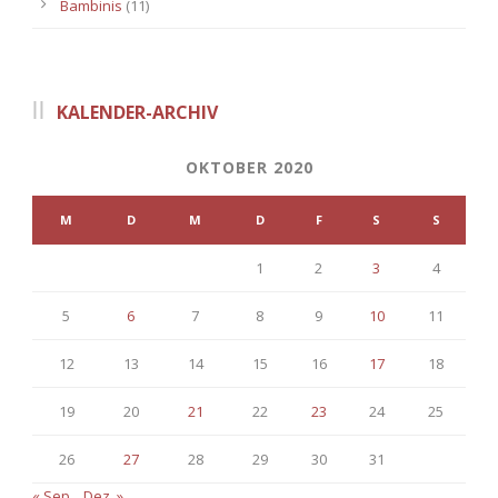
Bambinis
(11)
KALENDER-ARCHIV
OKTOBER 2020
M
D
M
D
F
S
S
1
2
3
4
5
6
7
8
9
10
11
12
13
14
15
16
17
18
19
20
21
22
23
24
25
26
27
28
29
30
31
« Sep.
Dez. »