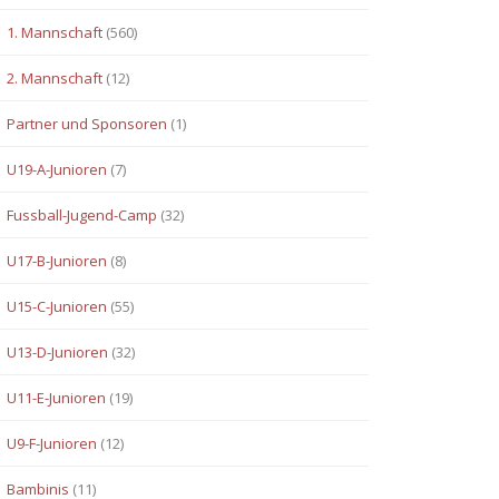
1. Mannschaft
(560)
2. Mannschaft
(12)
Partner und Sponsoren
(1)
U19-A-Junioren
(7)
Fussball-Jugend-Camp
(32)
U17-B-Junioren
(8)
U15-C-Junioren
(55)
U13-D-Junioren
(32)
U11-E-Junioren
(19)
U9-F-Junioren
(12)
Bambinis
(11)