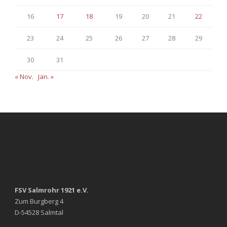
16
17
18
19
20
21
22
23
24
25
26
27
28
29
30
31
« Nov.
Jan. »
FSV Salmrohr 1921 e.V.
Zum Burgberg 4
D-54528 Salmtal