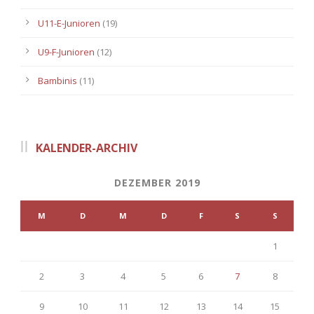
U11-E-Junioren
(19)
U9-F-Junioren
(12)
Bambinis
(11)
KALENDER-ARCHIV
DEZEMBER 2019
M
D
M
D
F
S
S
1
2
3
4
5
6
7
8
9
10
11
12
13
14
15