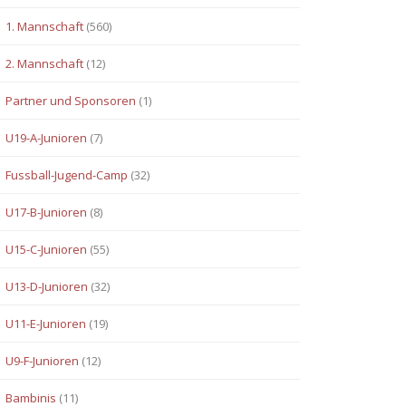
1. Mannschaft
(560)
2. Mannschaft
(12)
Partner und Sponsoren
(1)
U19-A-Junioren
(7)
Fussball-Jugend-Camp
(32)
U17-B-Junioren
(8)
U15-C-Junioren
(55)
U13-D-Junioren
(32)
U11-E-Junioren
(19)
U9-F-Junioren
(12)
Bambinis
(11)