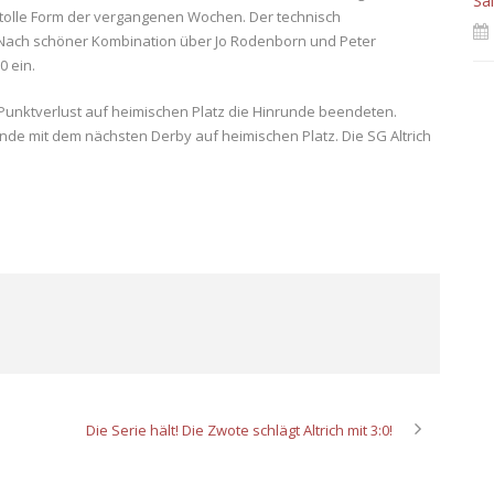
Sa
 tolle Form der vergangenen Wochen. Der technisch
. Nach schöner Kombination über Jo Rodenborn und Peter
0 ein.
 Punktverlust auf heimischen Platz die Hinrunde beendeten.
nde mit dem nächsten Derby auf heimischen Platz. Die SG Altrich
Die Serie hält! Die Zwote schlägt Altrich mit 3:0!