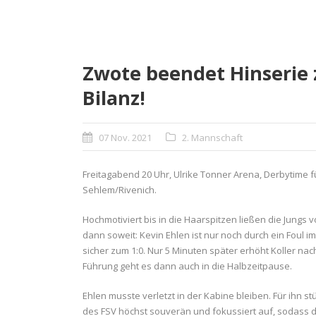
Zwote beendet Hinserie 
Bilanz!
07 Nov. 2021
2. Mannschaft
Freitagabend 20 Uhr, Ulrike Tonner Arena, Derbytime 
Sehlem/Rivenich.
Hochmotiviert bis in die Haarspitzen ließen die Jungs
dann soweit: Kevin Ehlen ist nur noch durch ein Foul i
sicher zum 1:0. Nur 5 Minuten später erhöht Koller na
Führung geht es dann auch in die Halbzeitpause.
Ehlen musste verletzt in der Kabine bleiben. Für ihn st
des FSV höchst souverän und fokussiert auf, sodass da