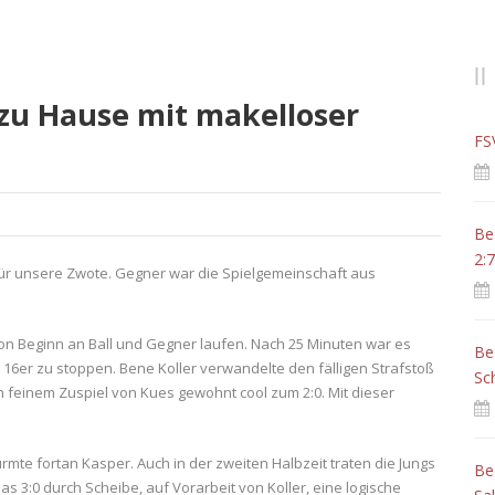
zu Hause mit makelloser
FS
Be
2:7
für unsere Zwote. Gegner war die Spielgemeinschaft aus
 von Beginn an Ball und Gegner laufen. Nach 25 Minuten war es
Be
m 16er zu stoppen. Bene Koller verwandelte den fälligen Strafstoß
Sc
ch feinem Zuspiel von Kues gewohnt cool zum 2:0. Mit dieser
ürmte fortan Kasper. Auch in der zweiten Halbzeit traten die Jungs
Be
s 3:0 durch Scheibe, auf Vorarbeit von Koller, eine logische