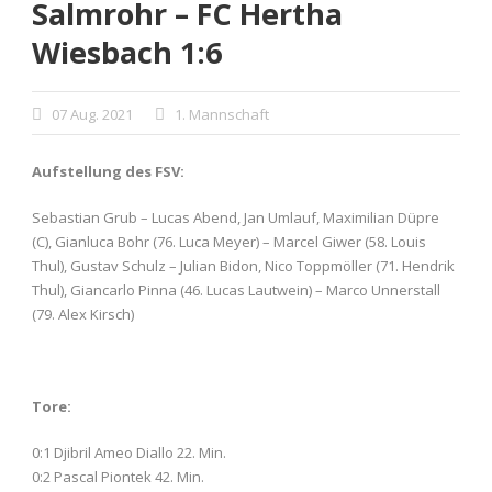
Salmrohr – FC Hertha
Wiesbach 1:6
07 Aug. 2021
1. Mannschaft
Aufstellung des FSV:
Sebastian Grub – Lucas Abend, Jan Umlauf, Maximilian Düpre
(C), Gianluca Bohr (76. Luca Meyer) – Marcel Giwer (58. Louis
Thul), Gustav Schulz – Julian Bidon, Nico Toppmöller (71. Hendrik
Thul), Giancarlo Pinna (46. Lucas Lautwein) – Marco Unnerstall
(79. Alex Kirsch)
Tore:
0:1 Djibril Ameo Diallo 22. Min.
0:2 Pascal Piontek 42. Min.