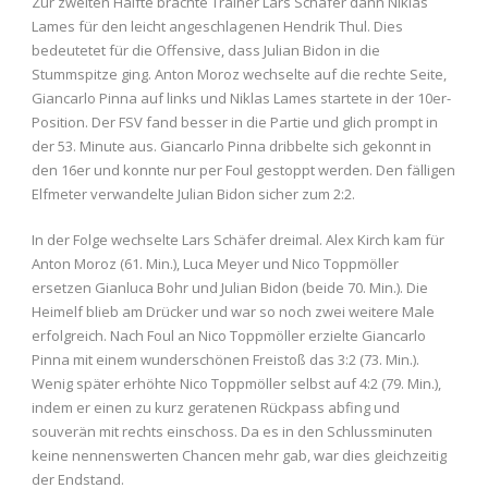
Zur zweiten Hälfte brachte Trainer Lars Schäfer dann Niklas
Lames für den leicht angeschlagenen Hendrik Thul. Dies
bedeutetet für die Offensive, dass Julian Bidon in die
Stummspitze ging. Anton Moroz wechselte auf die rechte Seite,
Giancarlo Pinna auf links und Niklas Lames startete in der 10er-
Position. Der FSV fand besser in die Partie und glich prompt in
der 53. Minute aus. Giancarlo Pinna dribbelte sich gekonnt in
den 16er und konnte nur per Foul gestoppt werden. Den fälligen
Elfmeter verwandelte Julian Bidon sicher zum 2:2.
In der Folge wechselte Lars Schäfer dreimal. Alex Kirch kam für
Anton Moroz (61. Min.), Luca Meyer und Nico Toppmöller
ersetzen Gianluca Bohr und Julian Bidon (beide 70. Min.). Die
Heimelf blieb am Drücker und war so noch zwei weitere Male
erfolgreich. Nach Foul an Nico Toppmöller erzielte Giancarlo
Pinna mit einem wunderschönen Freistoß das 3:2 (73. Min.).
Wenig später erhöhte Nico Toppmöller selbst auf 4:2 (79. Min.),
indem er einen zu kurz geratenen Rückpass abfing und
souverän mit rechts einschoss. Da es in den Schlussminuten
keine nennenswerten Chancen mehr gab, war dies gleichzeitig
der Endstand.