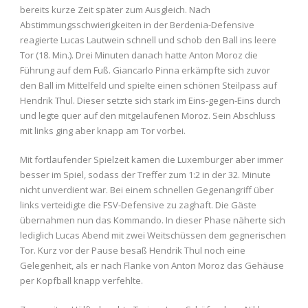
bereits kurze Zeit später zum Ausgleich. Nach
Abstimmungsschwierigkeiten in der Berdenia-Defensive
reagierte Lucas Lautwein schnell und schob den Ball ins leere
Tor (18. Min.). Drei Minuten danach hatte Anton Moroz die
Führung auf dem Fuß. Giancarlo Pinna erkämpfte sich zuvor
den Ball im Mittelfeld und spielte einen schönen Steilpass auf
Hendrik Thul. Dieser setzte sich stark im Eins-gegen-Eins durch
und legte quer auf den mitgelaufenen Moroz. Sein Abschluss
mit links ging aber knapp am Tor vorbei.
Mit fortlaufender Spielzeit kamen die Luxemburger aber immer
besser im Spiel, sodass der Treffer zum 1:2 in der 32. Minute
nicht unverdient war. Bei einem schnellen Gegenangriff über
links verteidigte die FSV-Defensive zu zaghaft. Die Gäste
übernahmen nun das Kommando. In dieser Phase näherte sich
lediglich Lucas Abend mit zwei Weitschüssen dem gegnerischen
Tor. Kurz vor der Pause besaß Hendrik Thul noch eine
Gelegenheit, als er nach Flanke von Anton Moroz das Gehäuse
per Kopfball knapp verfehlte.