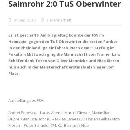
Salmrohr 2:0 TuS Oberwinter
01 Sep. 2018
1. Mannschaft
Es ist geschafft! Am 6. Spieltag konnte der FSV im
Heimspiel gegen den TuS Oberwinter die ersten Punkte
in der Rheinlandliga einfahren. Nach dem 5:3-Erfolg im
Pokal am Mittwoch ging die Mannschaft von Trainer Lars
Schäfer dank Toren von Oliver Mennicke und Nico Kieren
nun auch in der Meisterschaft erstmals als Sieger vom
Platz.
Aufstellung des FSV:
Andrei Popescu – Lucas Abend, Marcel Giewer, Maximilian
Düpre, Gianluca Bohr (C) – Niklas Lames (88. Florian Gelbe), Nico
Kieren – Peter Schädler (74. Kai Bernard), Nico