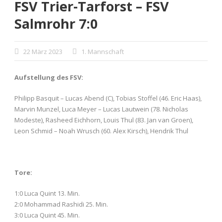
FSV Trier-Tarforst – FSV
Salmrohr 7:0
22 März 2023
1. Mannschaft
Aufstellung des FSV:
Philipp Basquit – Lucas Abend (C), Tobias Stoffel (46. Eric Haas),
Marvin Munzel, Luca Meyer – Lucas Lautwein (78. Nicholas
Modeste), Rasheed Eichhorn, Louis Thul (83. Jan van Groen),
Leon Schmid – Noah Wrusch (60. Alex Kirsch), Hendrik Thul
Tore:
1:0 Luca Quint 13. Min.
2:0 Mohammad Rashidi 25. Min.
3:0 Luca Quint 45. Min.