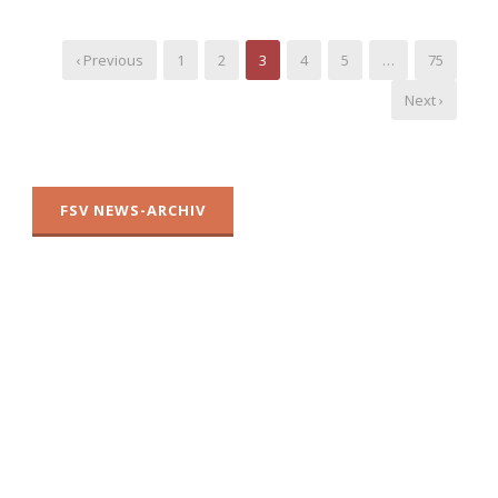
‹ Previous
1
2
3
4
5
…
75
Next ›
FSV NEWS-ARCHIV