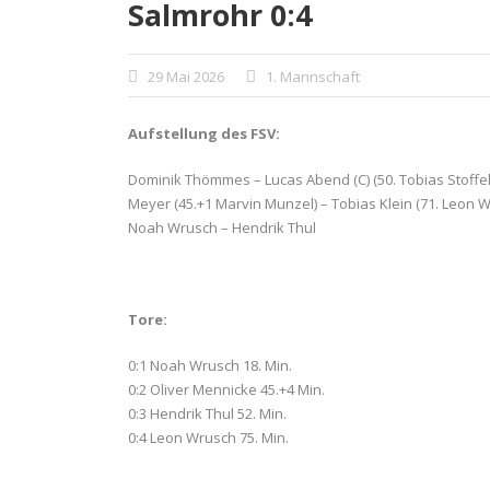
Salmrohr 0:4
29 Mai 2026
1. Mannschaft
Aufstellung des FSV:
Dominik Thömmes – Lucas Abend (C) (50. Tobias Stoffel
Meyer (45.+1 Marvin Munzel) – Tobias Klein (71. Leon Wr
Noah Wrusch – Hendrik Thul
Tore:
0:1 Noah Wrusch 18. Min.
0:2 Oliver Mennicke 45.+4 Min.
0:3 Hendrik Thul 52. Min.
0:4 Leon Wrusch 75. Min.