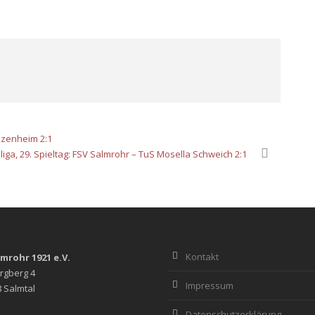
anzenheim 2:1
liga, 29. Spieltag: FSV Salmrohr – TuS Mosella Schweich 2:1
Kontakt
lmrohr 1921 e.V.
rgberg 4
Impressum
 Salmtal
Datenschutzerklärung