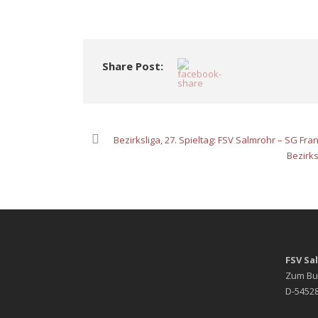
Share Post:
Bezirksliga, 27. Spieltag: FSV Salmrohr – SG Fr
Bezirks
FSV Sa
Zum Bu
D-54528