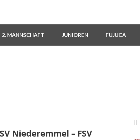
2. MANNSCHAFT
JUNIOREN
FUJUCA
NEUIGKEITEN
Rund um den FSV
g: SV Niederemmel – FSV