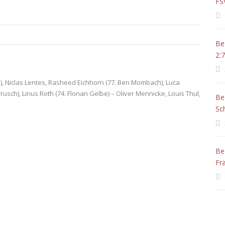
FS
Be
2:7
), Niclas Lentes, Rasheed Eichhorn (77. Ben Mombach), Luca
usch), Linus Roth (74. Florian Gelbe) – Oliver Mennicke, Louis Thul,
Be
Sc
Be
Fr