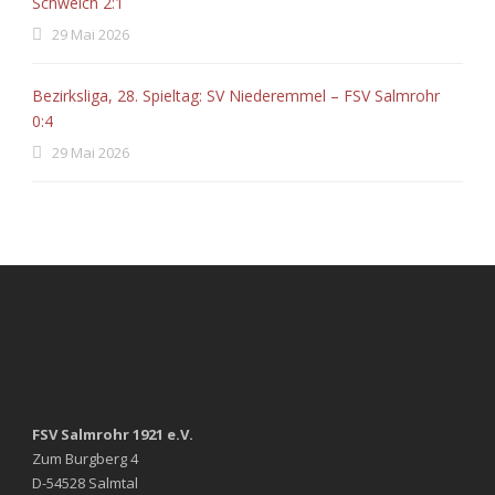
Schweich 2:1
29 Mai 2026
Bezirksliga, 28. Spieltag: SV Niederemmel – FSV Salmrohr
0:4
29 Mai 2026
FSV Salmrohr 1921 e.V.
Zum Burgberg 4
D-54528 Salmtal