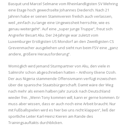
Basquit und Marcel Selmane vom Rheinlandligisten SV Mehring
eine Etage hoch gewechselte Johannes Diederich. Nach 21
Jahren habe er seinen Stammverein freilich auch verlassen,
weil „einfach zu lange eine Ungewissheit herrschte, wie es
genau weitergeht“. Auf eine „super junge Truppe“, freut sich
Angreifer Besart Aliu. Der 24-Jährige war zuletzt vom
Luxemburger Erstligisten US Mondorf an den Zweitligisten CS
Grevenmacher ausgeliehen und sieht nun beim FSV eine „ganz
andere, größere Herausforderung“.
Womöglich wird jemand Sturmpartner von Aliu, den viele in
Salmrohr schon abgeschrieben hatten – Anthony Ekene Ozoh.
Der aus Nigeria stammende Offensivmann verfügt inzwischen
über die spanische Staatsbürgerschaft. Damit wäre der Weg
nach mehr als einem halben Jahr zurück nach Deutschland
wieder frei. „Wenn Tony kommen will, kann er gerne kommen. Er
muss aber wissen, dass er auch noch eine Arbeit braucht. Nur
mit Fußballspielen wird es hier bei uns nicht klappen“, ließ der
sportliche Leiter Karl-Heinz Kieren am Rande des
Trainingsauftakts durchblicken.