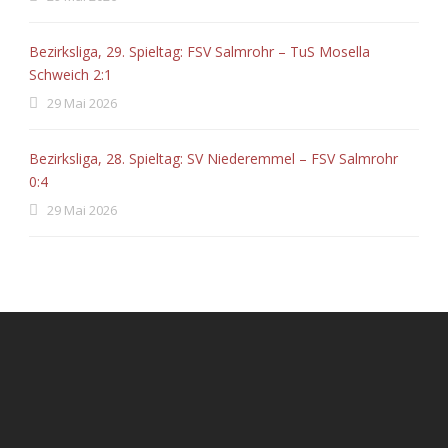
Bezirksliga, 29. Spieltag: FSV Salmrohr – TuS Mosella
Schweich 2:1
29 Mai 2026
Bezirksliga, 28. Spieltag: SV Niederemmel – FSV Salmrohr
0:4
29 Mai 2026