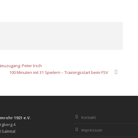
 Neuzugang: Peter Irsch
100 Minuten mit 31 Spielern – Trainingsstart beim FSV
Kontakt
lmrohr 1921 e.V.
rgberg 4
Impressum
 Salmtal