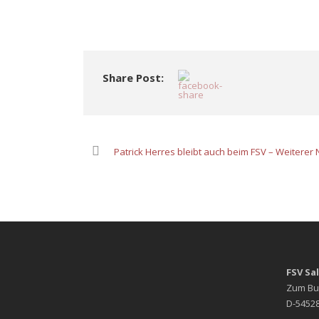
Share Post:
Patrick Herres bleibt auch beim FSV – Weiterer
FSV Sa
Zum Bu
D-54528