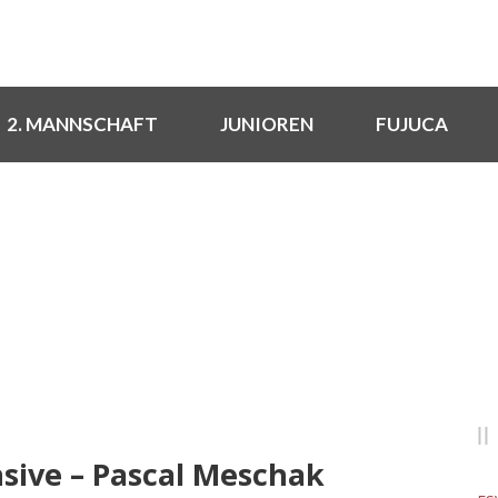
2. MANNSCHAFT
JUNIOREN
FUJUCA
NEUIGKEITEN
Rund um den FSV
sive – Pascal Meschak