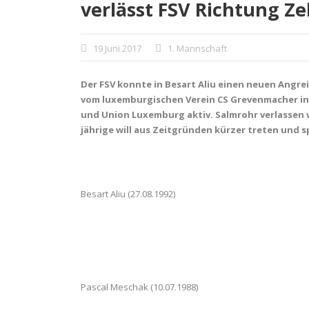
verlässt FSV Richtung Ze
19 Juni 2017
1. Mannschaft
Der FSV konnte in Besart
Aliu einen neuen Angrei
vom luxemburgischen Verein CS Grevenmacher ins 
und Union Luxemburg aktiv. Salmrohr verlassen w
jährige will aus Zeitgründen kürzer treten und s
Besart Aliu (27.08.1992)
Pascal Meschak (10.07.1988)