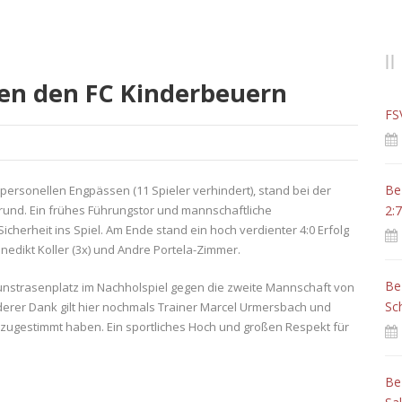
gen den FC Kinderbeuern
FS
Be
 personellen Engpässen (11 Spieler verhindert), stand bei der
rund. Ein frühes Führungstor und mannschaftliche
2:7
herheit ins Spiel. Am Ende stand ein hoch verdienter 4:0 Erfolg
nedikt Koller (3x) und Andre Portela-Zimmer.
Be
nstrasenplatz im Nachholspiel gegen die zweite Mannschaft von
Sc
nderer Dank gilt hier nochmals Trainer Marcel Urmersbach und
 zugestimmt haben. Ein sportliches Hoch und großen Respekt für
Be