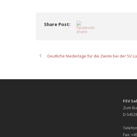
Share Post:
Deutliche Niederlage für die Zwote bei der SV Lü
FSV Sa
Zum Bu
D-54528
Telefon
Fax: +49