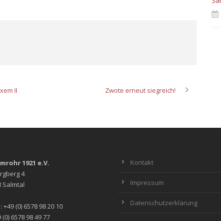
Sa
xem II
Zwote erneut siegreich!
Kontakt
lmrohr 1921 e.V.
rgberg 4
Impressum
 Salmtal
Datenschutzerklärung
: +49 (0) 6578 98 20 10
 (0) 6578 98 49 77