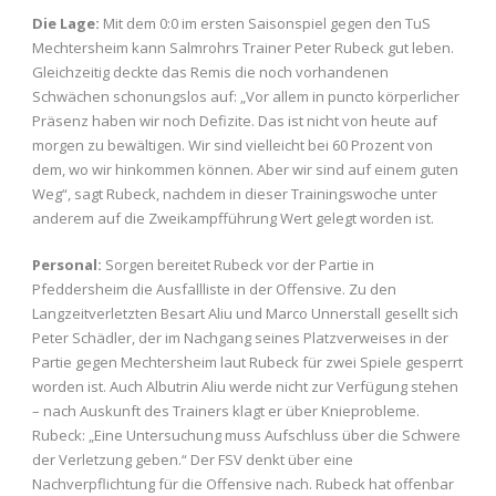
Die Lage:
Mit dem 0:0 im ersten Saisonspiel gegen den TuS
Mechtersheim kann Salmrohrs Trainer Peter Rubeck gut leben.
Gleichzeitig deckte das Remis die noch vorhandenen
Schwächen schonungslos auf: „Vor allem in puncto körperlicher
Präsenz haben wir noch Defizite. Das ist nicht von heute auf
morgen zu bewältigen. Wir sind vielleicht bei 60 Prozent von
dem, wo wir hinkommen können. Aber wir sind auf einem guten
Weg“, sagt Rubeck, nachdem in dieser Trainingswoche unter
anderem auf die Zweikampfführung Wert gelegt worden ist.
Personal:
Sorgen bereitet Rubeck vor der Partie in
Pfeddersheim die Ausfallliste in der Offensive. Zu den
Langzeitverletzten Besart Aliu und Marco Unnerstall gesellt sich
Peter Schädler, der im Nachgang seines Platzverweises in der
Partie gegen Mechtersheim laut Rubeck für zwei Spiele gesperrt
worden ist. Auch Albutrin Aliu werde nicht zur Verfügung stehen
– nach Auskunft des Trainers klagt er über Knieprobleme.
Rubeck: „Eine Untersuchung muss Aufschluss über die Schwere
der Verletzung geben.“ Der FSV denkt über eine
Nachverpflichtung für die Offensive nach. Rubeck hat offenbar