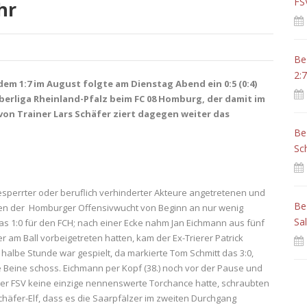
FS
hr
Be
2:7
dem 1:7 im August folgte am Dienstag Abend ein 0:5 (0:4)
berliga Rheinland-Pfalz beim FC 08 Homburg, der damit im
 von Trainer Lars Schäfer ziert dagegen weiter das
Be
Sc
esperrter oder beruflich verhinderter Akteure angetretenen und
Be
n der Homburger Offensivwucht von Beginn an nur wenig
Sa
das 1:0 für den FCH; nach einer Ecke nahm Jan Eichmann aus fünf
r am Ball vorbeigetreten hatten, kam der Ex-Trierer Patrick
 halbe Stunde war gespielt, da markierte Tom Schmitt das 3:0,
e Beine schoss. Eichmann per Kopf (38.) noch vor der Pause und
er der FSV keine einzige nennenswerte Torchance hatte, schraubten
Schäfer-Elf, dass es die Saarpfälzer im zweiten Durchgang