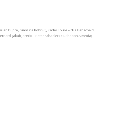
imilian Düpre, Gianluca Bohr (C), Kader Touré – Nils Habscheid,
Bernard, Jakub Jarecki – Peter Schädler (71. Shaban Almeida)