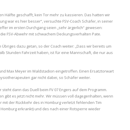
n Hälfte geschafft, kein Tor mehr zu kassieren. Das hatten wir
ung war es hier besser“, versuchte FSV-Coach Schäfer, in seiner
reffer im ersten Durchgang seien „sehr ärgerlich“ gewesen:
 die FSV-Abwehr mit schwachem Deckungsverhalten Pate.
n Übriges dazu getan, so der Coach weiter: „Dass wir bereits um
lb Stunden Fahrzeit haben, ist für eine Mannschaft, die nur aus
 und Max Meyer im Waldstadion eingetroffen. Einen Ersatztorwart
ysiotherapeuten gar nicht dabei, so Schäfer weiter.
Uhr steht dann das Duell beim FV 07 Engers auf dem Programm.
en gibt es jetzt nicht mehr. Wir müssen voll dagegenhalten, wenn
der mit der Rückkehr des in Homburg verletzt fehlenden Tim
n Homburg erkrankt) und des nach einer Rotsperre wieder