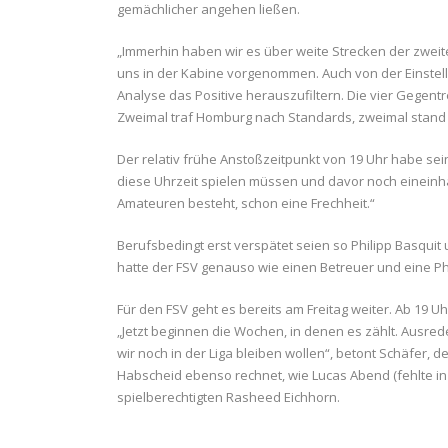
gemächlicher angehen ließen.
„Immerhin haben wir es über weite Strecken der zweite
uns in der Kabine vorgenommen. Auch von der Einstell
Analyse das Positive herauszufiltern. Die vier Gegent
Zweimal traf Homburg nach Standards, zweimal stand
Der relativ frühe Anstoßzeitpunkt von 19 Uhr habe sei
diese Uhrzeit spielen müssen und davor noch eineinha
Amateuren besteht, schon eine Frechheit.“
Berufsbedingt erst verspätet seien so Philipp Basquit
hatte der FSV genauso wie einen Betreuer und eine Ph
Für den FSV geht es bereits am Freitag weiter. Ab 19 
„Jetzt beginnen die Wochen, in denen es zählt. Ausred
wir noch in der Liga bleiben wollen“, betont Schäfer, 
Habscheid ebenso rechnet, wie Lucas Abend (fehlte i
spielberechtigten Rasheed Eichhorn.