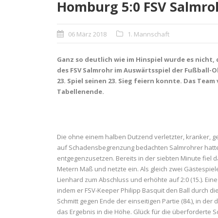
Homburg 5:0 FSV Salmro
06 März 2018
1. Mannschaft
Ganz so deutlich wie im Hinspiel wurde es nicht, 
des FSV Salmrohr im Auswärtsspiel der Fußball-O
23. Spiel seinen 23. Sieg feiern konnte. Das Team
Tabellenende.
Die ohne einem halben Dutzend verletzter, kranker, g
auf Schadensbegrenzung bedachten Salmrohrer hatte
entgegenzusetzen. Bereits in der siebten Minute fiel 
Metern Maß und netzte ein. Als gleich zwei Gästespiele
Lienhard zum Abschluss und erhöhte auf 2:0 (15.). Eine
indem er FSV-Keeper Philipp Basquit den Ball durch di
Schmitt gegen Ende der einseitigen Partie (84.), in d
das Ergebnis in die Höhe. Glück für die überforderte 