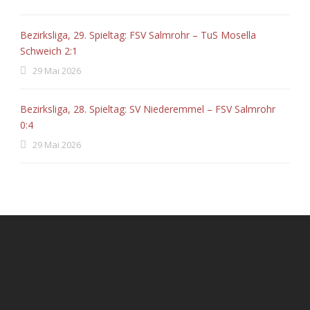
Bezirksliga, 29. Spieltag: FSV Salmrohr – TuS Mosella
Schweich 2:1
29 Mai 2026
Bezirksliga, 28. Spieltag: SV Niederemmel – FSV Salmrohr
0:4
29 Mai 2026