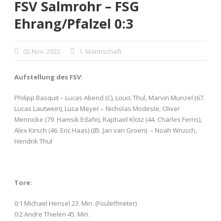
FSV Salmrohr – FSG
Ehrang/Pfalzel 0:3
02 Nov. 2022
1. Mannschaft
Aufstellung des FSV:
Philipp Basquit – Lucas Abend (C), Louis Thul, Marvin Munzel (67.
Lucas Lautwein), Luca Meyer – Nicholas Modeste, Oliver
Mennicke (79. Hamsik Edafe), Raphael Klotz (44. Charles Ferris),
Alex Kirsch (46. Eric Haas) (85. Jan van Groen) – Noah Wrusch,
Hendrik Thul
Tore:
0:1 Michael Hensel 23. Min. (Foulelfmeter)
0:2 Andre Thielen 45. Min.