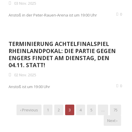
03 Nov. 2025
0
Anstoß in der Peter-Rauen-Arena ist um 19:00 Uhr
TERMINIERUNG ACHTELFINALSPIEL
RHEINLANDPOKAL: DIE PARTIE GEGEN
ENGERS FINDET AM DIENSTAG, DEN
04.11. STATT!
02 Nov. 2025
0
Anstoß ist um 19:00 Uhr
‹ Previous
1
2
3
4
5
…
75
Next ›