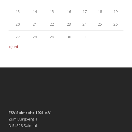
13
14
15
16
17
18
19
20
21
22
23
24
25
26
27
28
29
30
31
« Juni
FSV Salmrohr 1921 e.V.
Zum Burgberg 4
D-54528 Salmtal