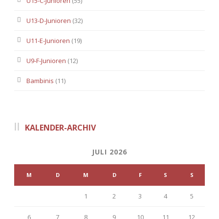
U15-C-Junioren
(55)
U13-D-Junioren
(32)
U11-E-Junioren
(19)
U9-F-Junioren
(12)
Bambinis
(11)
KALENDER-ARCHIV
JULI 2026
M
D
M
D
F
S
S
1
2
3
4
5
6
7
8
9
10
11
12