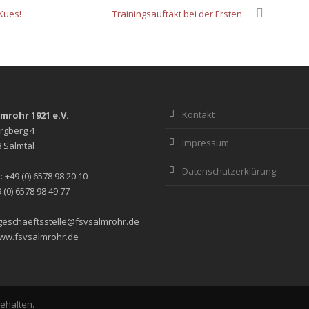
Kues!
Trainingsauftakt bei der Ersten
Kontakt
lmrohr 1921 e.V.
rgberg 4
Impressum
 Salmtal
Datenschutzerklärung
: +49 (0) 6578 98 20 10
 (0) 6578 98 49 77
 geschaeftsstelle@fsvsalmrohr.de
ww.fsvsalmrohr.de
behalten.