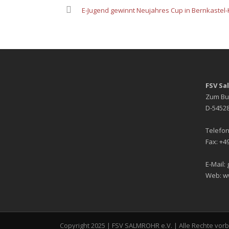
E-Jugend gewinnt Neujahres Cup in Bernkastel-
FSV Sa
Zum Bu
D-54528
Telefon
Fax: +49
E-Mail:
Web: w
Copyright 2025 | FSV SALMROHR e.V. | Alle Rechte vor