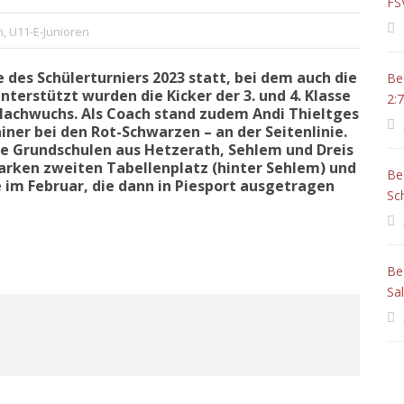
FS
n
,
U11-E-Junioren
des Schülerturniers 2023 statt, bei dem auch die
Be
nterstützt wurden die Kicker der 3. und 4. Klasse
2:7
Nachwuchs. Als Coach stand zudem Andi Thieltges
iner bei den Rot-Schwarzen – an der Seitenlinie.
e Grundschulen aus Hetzerath, Sehlem und Dreis
arken zweiten Tabellenplatz (hinter Sehlem) und
Be
e im Februar, die dann in Piesport ausgetragen
Sc
Be
Sa