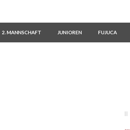
2. MANNSCHAFT
JUNIOREN
FUJUCA
NEUIGKEITEN
Rund um den FSV