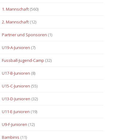
1. Mannschaft
(560)
2. Mannschaft
(12)
Partner und Sponsoren
(1)
U19-A-Junioren
(7)
Fussball-Jugend-Camp
(32)
U17-B-Junioren
(8)
U15-C-Junioren
(55)
U13-D-Junioren
(32)
U11-E-Junioren
(19)
U9-F-Junioren
(12)
Bambinis
(11)