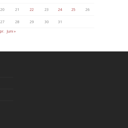
20
21
22
23
24
25
26
27
28
29
30
31
pr.
Juni »