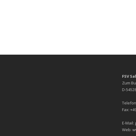
FSV Sa
Zum Bu
D-54528
Telefon
Fax: +49
E-Mail:
Web: w