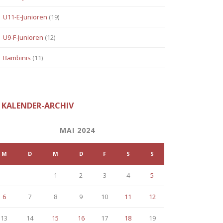
U11-E-Junioren
(19)
U9-F-Junioren
(12)
Bambinis
(11)
KALENDER-ARCHIV
MAI 2024
M
D
M
D
F
S
S
1
2
3
4
5
6
7
8
9
10
11
12
13
14
15
16
17
18
19