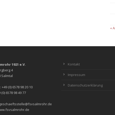
« A
Kontakt
lmrohr 1921 e.V.
rgberg 4
Impressum
 Salmtal
Datenschutzerklärung
: +49 (0) 6578 98 20 10
 (0) 6578 98 49 77
 geschaeftsstelle@fsvsalmrohr.de
ww.fsvsalmrohr.de