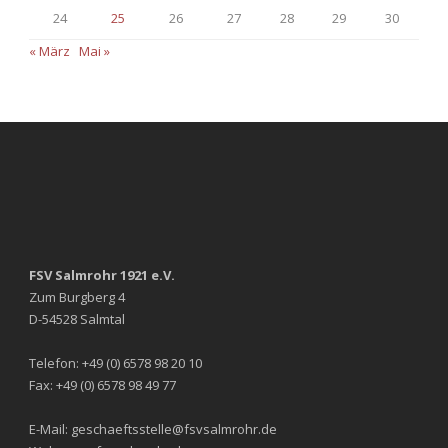
24
25
26
27
28
29
30
« März
Mai »
FSV Salmrohr 1921 e.V.
Zum Burgberg 4
D-54528 Salmtal
Telefon: +49 (0) 6578 98 20 10
Fax: +49 (0) 6578 98 49 77
E-Mail: geschaeftsstelle@fsvsalmrohr.de