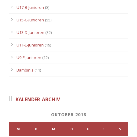
U17-B-Junioren
(8)
U15-C-Junioren
(55)
U13-D-Junioren
(32)
U11-E-Junioren
(19)
U9-F-Junioren
(12)
Bambinis
(11)
KALENDER-ARCHIV
OKTOBER 2018
M
D
M
D
F
S
S