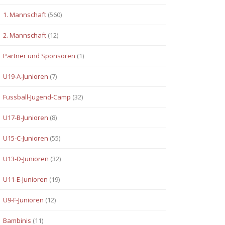
1. Mannschaft
(560)
2. Mannschaft
(12)
Partner und Sponsoren
(1)
U19-A-Junioren
(7)
Fussball-Jugend-Camp
(32)
U17-B-Junioren
(8)
U15-C-Junioren
(55)
U13-D-Junioren
(32)
U11-E-Junioren
(19)
U9-F-Junioren
(12)
Bambinis
(11)