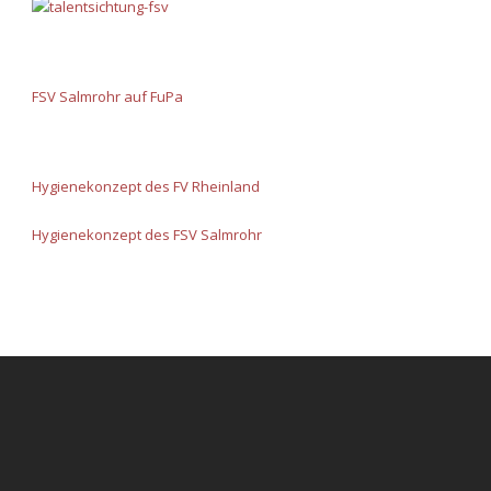
FSV Salmrohr auf FuPa
Hygienekonzept des FV Rheinland
Hygienekonzept des FSV Salmrohr