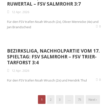
RUWERTAL – FSV SALMROHR 3:7
12 Apr. 2026
Für den FSV trafen Noah Wrusch (2x), Oliver Mennicke (4x) und
0
Jan Brandscheid
BEZIRKSLIGA, NACHHOLPARTIE VOM 17.
SPIELTAG: FSV SALMROHR – FSV TRIER-
TARFORST 3:4
12 Apr. 2026
0
Für den FSV trafen Noah Wrusch (2x) und Hendrik Thul
1
2
3
…
75
Next ›