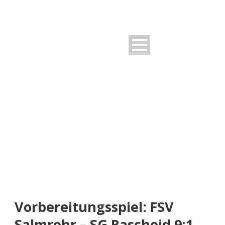
NEUIGKEITEN
Rund um den FSV
Vorbereitungsspiel: FSV
Salmrohr – SG Rascheid 9:1