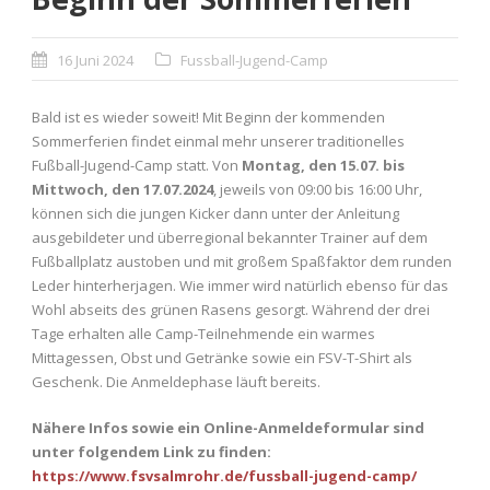
16 Juni 2024
Fussball-Jugend-Camp
Bald ist es wieder soweit! Mit Beginn der kommenden
Sommerferien findet einmal mehr unserer traditionelles
Fußball-Jugend-Camp statt. Von
Montag, den 15.07. bis
Mittwoch, den 17.07.2024
, jeweils von 09:00 bis 16:00 Uhr,
können sich die jungen Kicker dann unter der Anleitung
ausgebildeter und überregional bekannter Trainer auf dem
Fußballplatz austoben und mit großem Spaßfaktor dem runden
Leder hinterherjagen. Wie immer wird natürlich ebenso für das
Wohl abseits des grünen Rasens gesorgt. Während der drei
Tage erhalten alle Camp-Teilnehmende ein warmes
Mittagessen, Obst und Getränke sowie ein FSV-T-Shirt als
Geschenk. Die Anmeldephase läuft bereits.
Nähere Infos sowie ein Online-Anmeldeformular sind
un
ter folgendem Link zu finden:
https://www.fsvsalmrohr.de/fussball-jugend-camp/