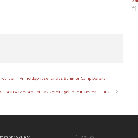
Sa
gt werden – Anmeldephase für das Sommer-Camp bereits
eitseinsatz erscheint das Vereinsgelände in neuem Glanz
Kontakt
lmrohr 1921 e.V.