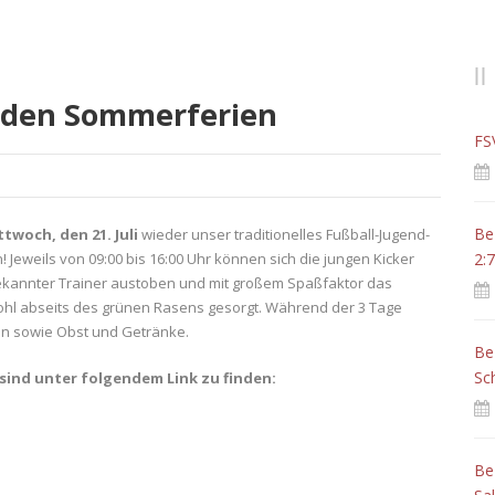
 den Sommerferien
FS
Be
ttwoch, den 21. Juli
wieder unser traditionelles Fußball-Jugend-
weils von 09:00 bis 16:00 Uhr können sich die jungen Kicker
2:7
bekannter Trainer austoben und mit großem Spaßfaktor das
Wohl abseits des grünen Rasens gesorgt. Während der 3 Tage
en sowie Obst und Getränke.
Be
Sc
sind un
ter folgendem Link zu finden:
Be