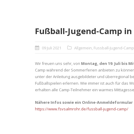
Fußball-Jugend-Camp in
09 Juli 2021
Allgemein
,
Fussball-Jugend-Camp
Wir freuen uns sehr, von
Montag, den 19. Juli bis Mi
Camp während der Sommerferien anbieten zu können! Je
unter der Anleitung ausgebildeter und überregional 
Fußballspielen erlernen. Wie immer ist auch für das 
erhalten alle Camp-Teilnehmer ein warmes Mittagess
Nähere Infos sowie ein Online-Anmeldeformular 
https://www.fsvsalmrohr.de/fussball-jugend-camp/